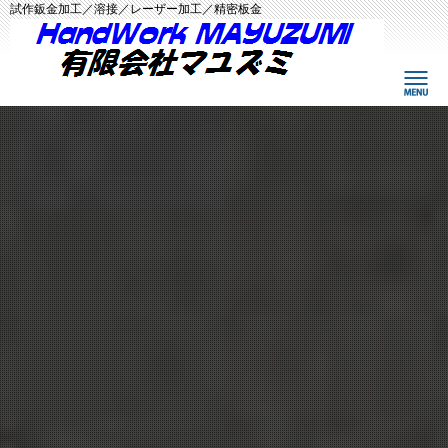
試作鈑金加工／溶接／レーザー加工／精密板金