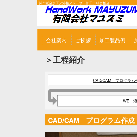
試作鈑金加工／溶接／レーザー加工／精密板金
会社案内
ご挨拶
加工製品例
＞工程紹介
CAD/CAM プログラム
WE 
CAD/CAM プログラム作成