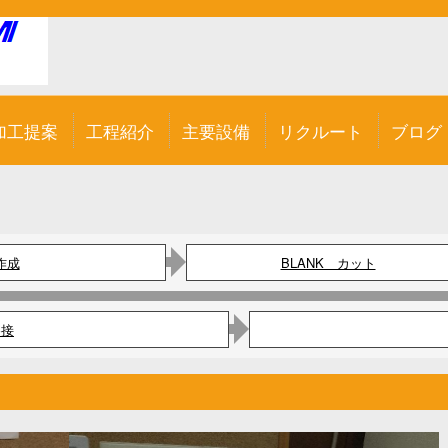
加工提案
工程紹介
主要設備
リクルート
ブログ
作成
BLANK カット
溶接