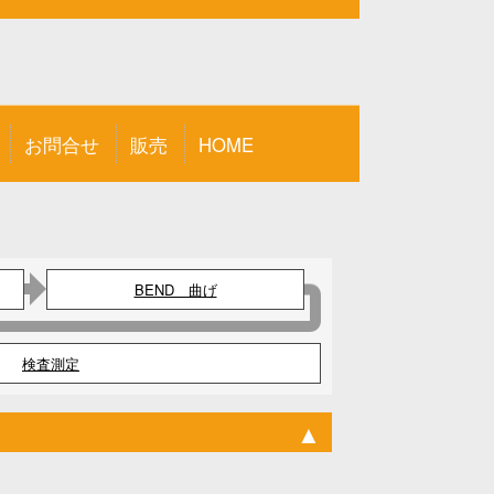
お問合せ
販売
HOME
BEND 曲げ
検査測定
▲